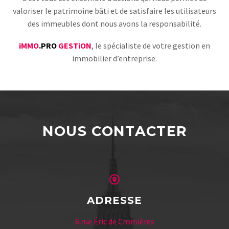
valoriser le patrimoine bâti et de satisfaire les utilisateurs
des immeubles dont nous avons la responsabilité.
iMMO
.PRO
GESTiON
, le spécialiste de votre gestion en
immobilier d’entreprise.
NOUS CONTACTER
ADRESSE
6 rue Éric de Cromières