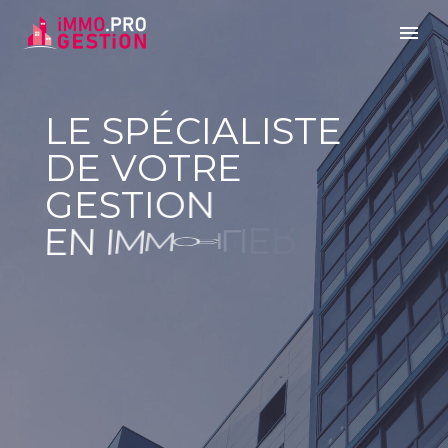
L
E
S
P
É
C
I
A
L
I
S
T
E
D
E
V
O
T
R
E
G
E
S
T
I
O
N
E
N
I
M
M
O
B
I
L
I
E
R
E
S
I
R
D
P
'
E
E
R
N
T